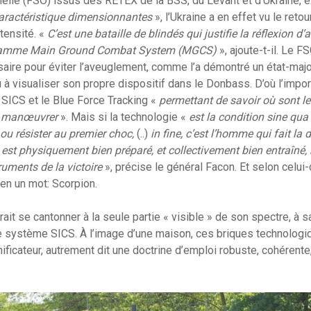
nelle (FSO) issus des RETEX de la BSS, du Levant et d’Ukraine, ex
aractéristique dimensionnantes
», l’Ukraine a en effet vu le ret
tensité. «
C’est une bataille de blindés qui justifie la réflexion d’
ogramme Main Ground Combat System (MGCS)
», ajoute-t-il. Le 
saire pour éviter l’aveuglement, comme l’a démontré un état-major
à visualiser son propre dispositif dans le Donbass. D’où l’impo
SICS et le Blue Force Tracking «
permettant de savoir où sont le
 manœuvrer
». Mais si la technologie «
est la condition sine qu
 ou résister au premier choc,
(..)
in fine, c’est l’homme qui fait la 
 est physiquement bien préparé, et collectivement bien entraîné, 
ruments de la victoire
», précise le général Facon. Et selon celui-
 en un mot: Scorpion.
it se cantonner à la seule partie « visible » de son spectre, à sa
re système SICS. À l’image d’une maison, ces briques technolog
ificateur, autrement dit une doctrine d’emploi robuste, cohérente, 