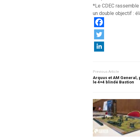
*Le CDEC rassemble qu
un double objectif : é
Previous Article
Arquus et AM General, 
le 4×4 blindé Bastion