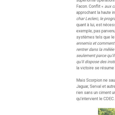
supériorité opération
Facon. Conflit «
aux c
approchant la haute in
char Leclerc, le pr
quant à lui, est néces
exemple, pas parvenu 
systèmes tels que le 
ennemis et comment
rentrer dans la mêlée
seulement parce qu’il
qu’il dispose des inst
la victoire se résume
Mais Scorpion ne saura
Jaguar, Serval et aut
rien sans un ciment un
qu’intervient le CDEC.