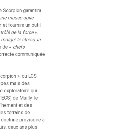
e Scorpion garantira
une masse agile
 et fournira un outil
trôlé de la force
».
malgré le stress, la
on de «
chefs
n correcte communiquée
Scorpion », ou LCS
copes mais des
e exploratoire qui
FECS) de Mailly-le-
aînement et des
es terrains de
 doctrine provisoire à
uis, deux ans plus