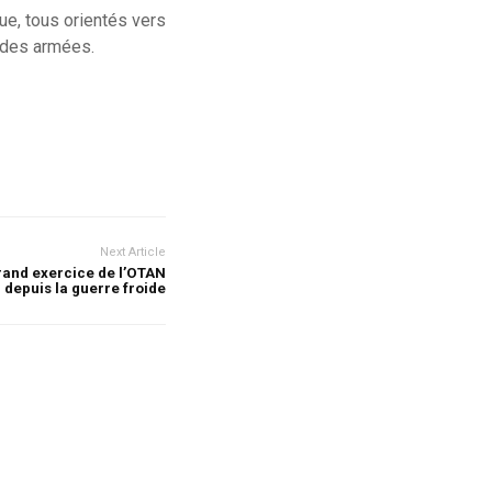
ue, tous orientés vers
s des armées.
Next Article
grand exercice de l’OTAN
depuis la guerre froide