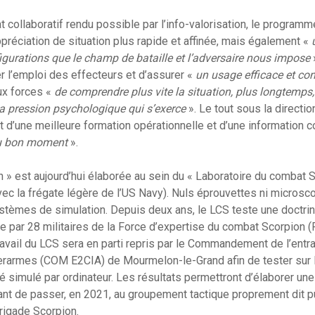
 collaboratif rendu possible par l’info-valorisation, le programm
réciation de situation plus rapide et affinée, mais également «
igurations que le champ de bataille et l’adversaire nous impose
»
r l’emploi des effecteurs et d’assurer «
un usage efficace et con
ux forces «
de comprendre plus vite la situation, plus longtemps, 
 la pression psychologique qui s’exerce
». Le tout sous la directi
nt d’une meilleure formation opérationnelle et d’une informatio
au bon moment
».
n » est aujourd’hui élaborée au sein du « Laboratoire du combat 
vec la frégate légère de l’US Navy). Nuls éprouvettes ni micros
stèmes de simulation. Depuis deux ans, le LCS teste une doctrin
e par 28 militaires de la Force d’expertise du combat Scorpion (
avail du LCS sera en parti repris par le Commandement de l’entr
erarmes (COM E2CIA) de Mourmelon-le-Grand afin de tester sur l
 simulé par ordinateur. Les résultats permettront d’élaborer une
ant de passer, en 2021, au groupement tactique proprement dit p
brigade Scorpion.