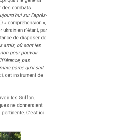
pliquait le général
our des combats
aujourd’hui sur l’après-
FSO « compréhension »,
 ukrainien n’étant, par
rtance de disposer de
s amis, où sont les
a non pour pouvoir
différence, pas
mais parce qu’il sait
ci, cet instrument de
voir les Griffon,
iques ne donneraient
pertinente. C’est ici