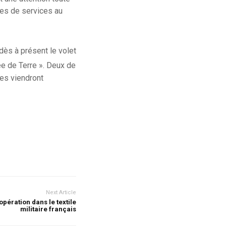
les de services au
dès à présent le volet
ée de Terre ». Deux de
es viendront
Next Article
pération dans le textile
militaire français