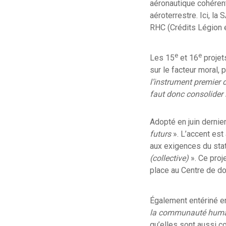
aéronautique cohérent
aéroterrestre. Ici, 
RHC (Crédits Légion 
e
e
Les 15
et 16
projet
sur le facteur moral, 
l’instrument premier 
faut donc consolider l
Adopté en juin dernier
futurs
». L’accent est
aux exigences du statu
(collective)
». Ce proj
place au Centre de d
Également entériné en 
la communauté humai
qu’elles sont aussi co