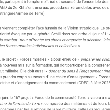
e, participant à l’emploi maîtrisé et sécurisé de l’ensemble des
la SAED du 2e REI s’entraîne aux procédures aéromobiles avec de
étrangère/armée de Terre)
s viennent compléter l’axe humain de la Vision stratégique. Le p
priorité évoquée par le général Schill dans son ordre du jour n°1 :
du combat ‘ pour affronter les chocs et emporter la décision. Inl
es forces morales individuelles et collectives
».
, le projet « Forces morales » a pour enjeu de «
préparer les sol
 à nouveau mis sur la formation, qui doit participer à la compréhe
t militaire. Elle doit aussi «
donner du sens à l’engagement (indiv
et prendra corps au travers d’une chaire d’enseignement « Force
octrine et d’enseignement du commandement (CDEC) à l’été 2023
e
juin, le 16
projet « Force de la communauté Terre » visera à «
a
ne de l’armée de Terre
», composée des militaires et de leurs f
ncernées par les sujétions de la vie militaire, celles-ci requièren