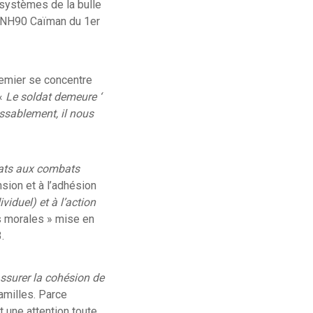
 systèmes de la bulle
s NH90 Caïman du 1er
remier se concentre
 «
Le soldat demeure ‘
assablement, il nous
dats aux combats
nsion et à l’adhésion
iduel) et à l’action
s morales » mise en
.
ssurer la cohésion de
amilles. Parce
t une attention toute