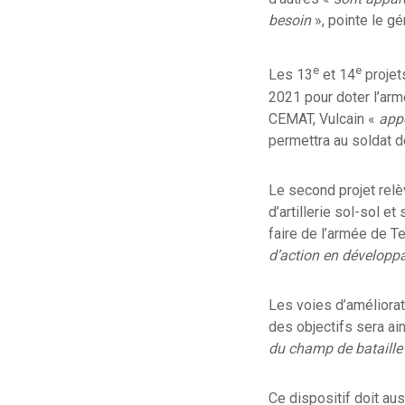
besoin
», pointe le gén
e
e
Les 13
et 14
projets
2021 pour doter l’arm
CEMAT, Vulcain «
appo
permettra au soldat 
Le second projet relè
d’artillerie sol-sol e
faire de l’armée de T
d’action en développ
Les voies d’améliorat
des objectifs sera ai
du champ de bataille 
Ce dispositif doit aus