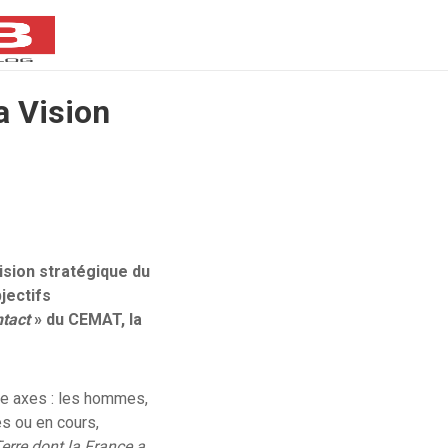
a Vision
ision stratégique du
jectifs
tact
» du CEMAT, la
tre axes : les hommes,
és ou en cours,
erre dont la France a