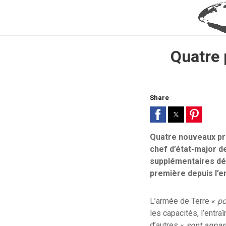
Quatre 
Share
Quatre nouveaux pro
chef d’état-major d
supplémentaires dét
première depuis l’en
L’armée de Terre «
po
les capacités, l’entra
d’autres «
sont apparu