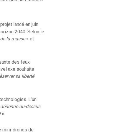
projet lancé en juin
horizon 2040. Selon le
 de la masse
» et
ssante des feux
ouvel axe souhaite
éserver sa liberté
technologies. L’un
n aérienne au-dessus
l
».
de mini-drones de