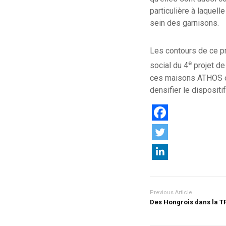
particulière à laquel
sein des garnisons.
Les contours de ce pr
e
social du 4
projet de
ces maisons ATHOS on
densifier le dispositi
Previous Article
Des Hongrois dans la T