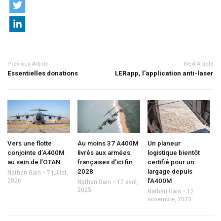
Previous Article
Next Article
Essentielles donations
LERapp, l'application anti-laser
Vers une flotte
Au moins 37 A400M
Un planeur
conjointe d’A400M
livrés aux armées
logistique bientôt
au sein de l’OTAN
françaises d’ici fin
certifié pour un
2028
largage depuis
Nathan Gain
7 juillet,
2026
l’A400M
Nathan Gain
17 avril,
2025
Nathan Gain
12
novembre, 2023