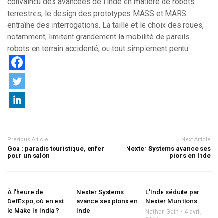
convaincu des avancées de l’Inde en matière de robots
terrestres, le design des prototypes MASS et MARS
entraîne des interrogations. La taille et le choix des roues,
notamment, limitent grandement la mobilité de pareils
robots en terrain accidenté, ou tout simplement pentu.
Previous Article
Next Article
Goa : paradis touristique, enfer
Nexter Systems avance ses
pour un salon
pions en Inde
À l'heure de
Nexter Systems
L'Inde séduite par
DefExpo, où en est
avance ses pions en
Nexter Munitions
le Make In India ?
Inde
Nathan Gain
4 avril,