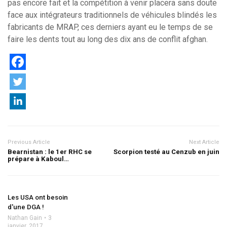
pas encore fait et la compétition à venir placera sans doute
face aux intégrateurs traditionnels de véhicules blindés les
fabricants de MRAP, ces derniers ayant eu le temps de se
faire les dents tout au long des dix ans de conflit afghan.
Previous Article
Next Article
Bearnistan : le 1er RHC se
Scorpion testé au Cenzub en juin
prépare à Kaboul…
Les USA ont besoin
d'une DGA !
Nathan Gain
3
janvier, 2017