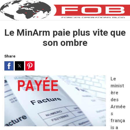
Le MinArm paie plus vite que
son ombre
Share
Le
minist
ère
des
Armée
s
frança
is a