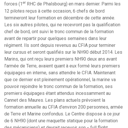
er
forces (1
RHC de Phalsbourg) en mars dernier. Parmi les
12 pilotes reçus à cette occasion, 6 chefs de bord
termineront leur formation en décembre de cette année.
Les six autres pilotes, qui ne recevront pas la qualification
chef de bord, ont suivi le tronc commun de la formation
avant de repartir pour quelques semaines dans leur
régiment. Ils sont depuis revenus au CFIA pour terminer
leur cursus et seront qualifiés sur le NH90 début 2014. Les
Marins, qui ont reçu leurs premiers NH90 deux ans avant
l’armée de Terre, avaient quant à eux formé leurs premiers
équipages en interne, sans attendre le CFIA. Maintenant
que ce dernier est pleinement opérationnel, la marine va
pouvoir rejoindre le tronc commun de la formation, ses
premiers équipages étant attendus incessamment au
Cannet des Maures. Les plans actuels prévoient la
formation annuelle au CFIA d’environ 200 personnes, armée
de Terre et Marine confondus. Le Centre dispose à ce jour
de 6 NH90 (dont une maquette statique pour la formation
des mécaniciens) et devrait recevoir son « full flight