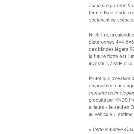
sur le programme fra
terme d’une étude con
soutenant ce scénari
Ni chiffre, ni calendri
plateformes 4×4, 6×6 
des blindés légers R
la future flotte est l
investir 1,7 Md€ d’ic
Plutôt que d’évaluer 
disponibles sur étagè
maturité technologiqu
produits par KNDS Fr
ailleurs « le seul en 
au véhicule », estime
«
Cette initiative s’i