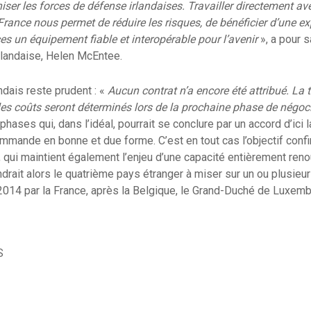
iser les forces de défense irlandaises. Travailler directement av
ance nous permet de réduire les risques, de bénéficier d’une ex
ces un équipement fiable et interopérable pour l’avenir
», a pour s
irlandaise, Helen McEntee.
dais reste prudent : «
Aucun contrat n’a encore été attribué. La tai
t les coûts seront déterminés lors de la prochaine phase de négoc
phases qui, dans l’idéal, pourrait se conclure par un accord d’ici l
mande en bonne et due forme. C’est en tout cas l’objectif confi
 qui maintient également l’enjeu d’une capacité entièrement renou
ndrait alors le quatrième pays étranger à miser sur un ou plusieu
014 par la France, après la Belgique, le Grand-Duché de Luxemb
S