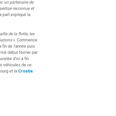
ec un partenaire de
pertise reconnue et
a part expliqué la
lle de la flotte, les
iations
». Commence
a fin de l’année puis
rmé début février par
velée d’ici à fin
rs véhicules de ce
ourg et la
Croatie
.