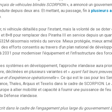
nçais de véhicules blindés SCORPION
», a annoncé un gouvernem
duite depuis deux ans. Et mettant, au passage, fin à
plusieurs 
o.
er, ni véhicule détaillés pour l’instant, mais la volonté de se doter
et 8×8 pour remplacer des Piranha III en service depuis un quart
G32M désormais retirés du service. Mieux protégée, mieux armée
’un des efforts consentis au travers d’un plan national de dévelop
i à 2031 pour moderniser l’équipement et l’infrastructure des fo
des systèmes en développement, l’approche irlandaise aura prior
re, déclinées en plusieurs variantes et «
ayant fait leurs preuve
e et d’expérience opérationnelle
». Ce qui est le cas pour les Ser
ance, Thales, Arquus et Texelis dans le cadre de SCORPION. Le 
Europe à allier mobilité et capacité à fournir une puissance de fe
 la Défense irlandaise.
nscrit dans le cadre de l’engagement plus large du gouvernement à