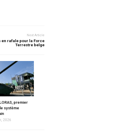
Next Article
en rafale pour la Force
Terrestre belge
 LORAS, premier
le système
ain
n, 2026