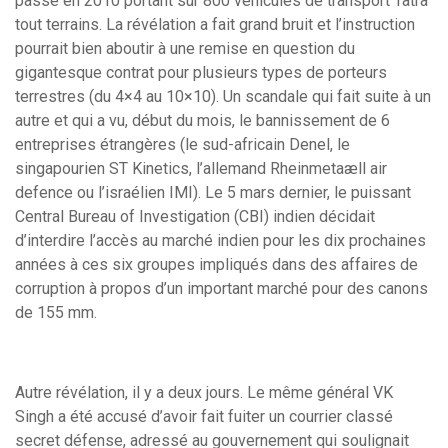
passé en 2010 portant sur 800 véhicules de transport Tatra
tout terrains. La révélation a fait grand bruit et l’instruction
pourrait bien aboutir à une remise en question du
gigantesque contrat pour plusieurs types de porteurs
terrestres (du 4×4 au 10×10). Un scandale qui fait suite à un
autre et qui a vu, début du mois, le bannissement de 6
entreprises étrangères (le sud-africain Denel, le
singapourien ST Kinetics, l’allemand Rheinmetaæll air
defence ou l’israélien IMI). Le 5 mars dernier, le puissant
Central Bureau of Investigation (CBI) indien décidait
d’interdire l’accès au marché indien pour les dix prochaines
années à ces six groupes impliqués dans des affaires de
corruption à propos d’un important marché pour des canons
de 155 mm.
Autre révélation, il y a deux jours. Le même général VK
Singh a été accusé d’avoir fait fuiter un courrier classé
secret défense, adressé au gouvernement qui soulignait