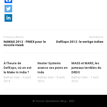
Previous Article
Next Article
NAWAS 2012 : FINEX pour le
DefExpo 2012: le vertige indien
missile Hawk
À l'heure de
Nexter Systems
MASS et MARS, les
DefExpo, où en est
avance ses pions en
jumeaux terribles du
le Make In India ?
Inde
DRDO
Nathan Gain
4 avril,
Nathan Gain
8 avril,
Nathan Gain
7 avril,
2018
2016
2016
© Forces Operations Blog - 2021