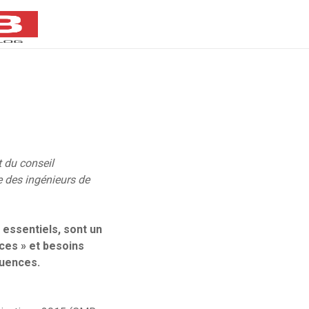
t du conseil
e des ingénieurs de
 essentiels, sont un
ces » et besoins
quences.