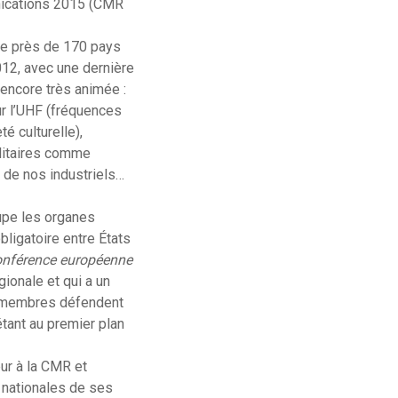
ications 2015 (CMR
de près de 170 pays
12, avec une dernière
 encore très animée :
sur l’UHF (fréquences
é culturelle),
llitaires comme
 de nos industriels…
oupe les organes
bligatoire entre États
Conférence européenne
ionale et qui a un
ts membres défendent
étant au premier plan
eur à la CMR et
 nationales de ses