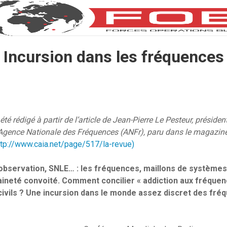
Incursion dans les fréquences
été rédigé à partir de l’article de Jean-Pierre Le Pesteur, présiden
l’Agence Nationale des Fréquences (ANFr), paru dans le magazin
ttp://www.caia.net/page/517/la-revue)
d’observation, SNLE… : les fréquences, maillons de systèmes
neté convoité. Comment concilier « addiction aux fréquen
ivils ? Une incursion dans le monde assez discret des fré