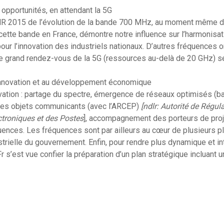
 opportunités, en attendant la 5G
 CMR 2015 de l’évolution de la bande 700 MHz, au moment même d
ette bande en France, démontre notre influence sur l’harmonisati
ur l’innovation des industriels nationaux. D’autres fréquences o
le grand rendez-vous de la 5G (ressources au-delà de 20 GHz) s
’innovation et au développement économique
ovation : partage du spectre, émergence de réseaux optimisés (ba
les objets communicants (avec l’ARCEP)
[ndlr: Autorité de Régul
troniques et des Postes
], accompagnement des porteurs de proj
ences. Les fréquences sont par ailleurs au cœur de plusieurs plan
trielle du gouvernement. Enfin, pour rendre plus dynamique et int
 s’est vue confier la préparation d’un plan stratégique incluant 