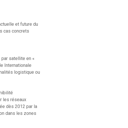
ctuelle et future du
es cas concrets
par satellite en «
le Internationale
nalités logistique ou
nibilité
ur les réseaux
iée dès 2012 par la
tion dans les zones