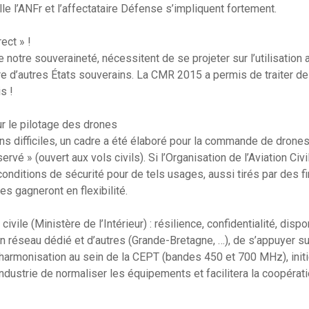
e l’ANFr et l’affectataire Défense s’impliquent fortement.
ect » !
otre souveraineté, nécessitent de se projeter sur l’utilisation a
oire d’autres États souverains. La CMR 2015 a permis de traiter d
s !
r le pilotage des drones
s difficiles, un cadre a été élaboré pour la commande de drones 
rvé » (ouvert aux vols civils). Si l’Organisation de l’Aviation Civi
 conditions de sécurité pour de tels usages, aussi tirés par des fi
s gagneront en flexibilité.
civile (Ministère de l’Intérieur) : résilience, confidentialité, dispo
 un réseau dédié et d’autres (Grande-Bretagne, …), de s’appuyer s
l’harmonisation au sein de la CEPT (bandes 450 et 700 MHz), init
’industrie de normaliser les équipements et facilitera la coopéra