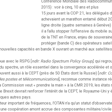
Conférence Mondiale des Radiocommun
2015) : voir à cinq, 10 ans et plus
15 jours avant la COP 21, les délégués 
achevaient un marathon entamé début 20
ligne droite (quatre semaines à Genève)
il a fallu stopper l’offensive du mobile 
de la TNT en France, enjeu de souverainet
protéger (bande C) des opérateurs sate
 nouvelles capacités en bande X ouvrant un marché aux satellites
oue avec le RSPG [
ndlr: Radio Spectrum Policy Group]
, qui regr
du spectre, un rôle essentiel dans la convergence accélérée et o
uvent aussi à la CEPT (près de 50 États dont la Russie) [
ndlr: 
des postes et télécommunications
], reconnue comme instance rég
 la Commission veut « prendre la main » à la CMR 2019, les éta
e Brexit devrait renforcer l’intérêt de la CEPT, le Royaume-Uni y 
lques autres pays.
ateur important de fréquences, l’OTAN n’a qu’un statut d’observat
 une coopération amont accrue des composantes militaire/civile