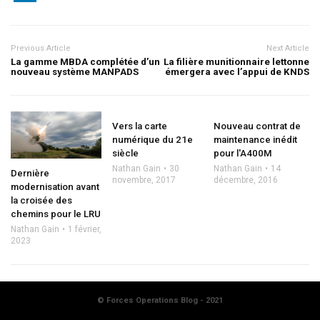
Previous Article
Next Article
La gamme MBDA complétée d’un
La filière munitionnaire lettonne
nouveau système MANPADS
émergera avec l’appui de KNDS
Vers la carte
Nouveau contrat de
numérique du 21e
maintenance inédit
siècle
pour l'A400M
Nathan Gain
30
Nathan Gain
14
Dernière
novembre, 2017
décembre, 2016
modernisation avant
la croisée des
chemins pour le LRU
Nathan Gain
1 février,
2023
© Forces Operations Blog - 2021