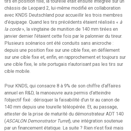
tirs en position fixe, la tourelle était ensuite intégrée sur un
châssis de Leopard 2, lui-même modifié en collaboration
avec KNDS Deutschland pour accueillir les trois membres
d’équipage. Quand les tirs précédents étaient réalisés «
à
la corde
», la vingtaine de munition de 140 mm tirées en
janvier dernier l’étaient cette fois par le palonnier du tireur.
Plusieurs scénarios ont été conduits sans anicroche :
depuis une position fixe sur une cible fixe, en défilement
sur une cible fixe et, enfin, en rapprochement et toujours sur
une cible fixe, le site portugais n’autorisant pas les tirs sur
cible mobile.
Pour KNDS, qui consacre 8 à 9% de son chiffre d’affaires
annuel en R&D, la manoeuvre aura permis d’atteindre
l’objectif fixé : dérisquer la faisabilité d’un tir au canon de
140 mm depuis une tourelle téléopérée. Et, au passage,
attester de la prise de maturité du démonstrateur ADT 140
(
ASCALON Demonstrator Turret
), une intégration soutenue
par un financement étatique. La suite ? Rien n’est fixé mais