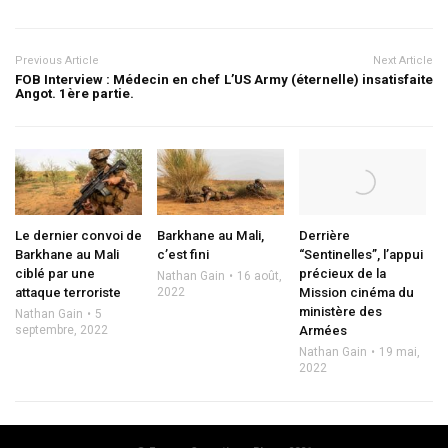
Previous Article
Next Article
FOB Interview : Médecin en chef
L’US Army (éternelle) insatisfaite
Angot. 1ère partie.
Le dernier convoi de
Barkhane au Mali,
Derrière
Barkhane au Mali
c’est fini
“Sentinelles”, l’appui
ciblé par une
précieux de la
Nathan Gain
16 août,
attaque terroriste
2022
Mission cinéma du
ministère des
Nathan Gain
5
septembre, 2022
Armées
Nathan Gain
19 mai,
2022