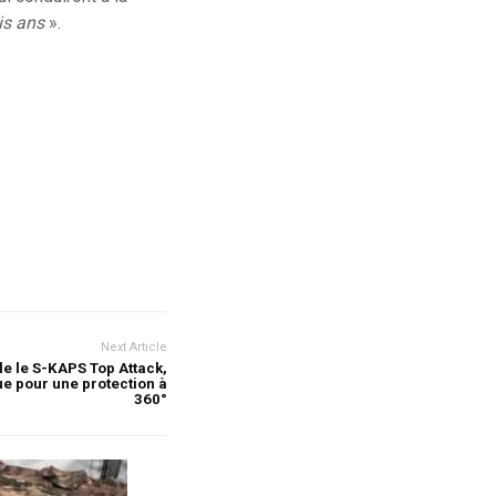
is ans
».
Next Article
le le S-KAPS Top Attack,
ue pour une protection à
360°