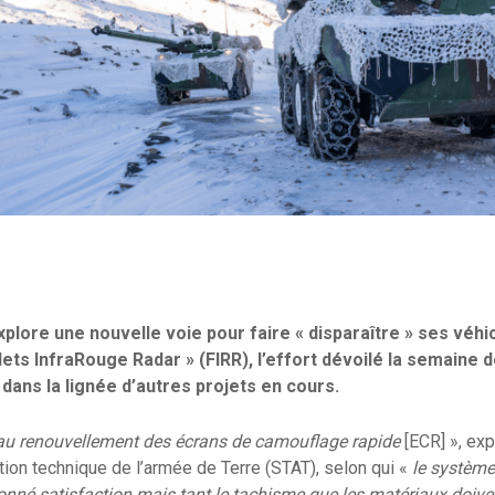
plore une nouvelle voie pour faire « disparaître » ses véh
Filets InfraRouge Radar » (FIRR), l’effort dévoilé la semaine 
 dans la lignée d’autres projets en cours.
 au renouvellement des écrans de camouflage rapide
[ECR] », exp
ion technique de l’armée de Terre (STAT), selon qui «
le système
onné satisfaction mais tant le tachisme que les matériaux doiven