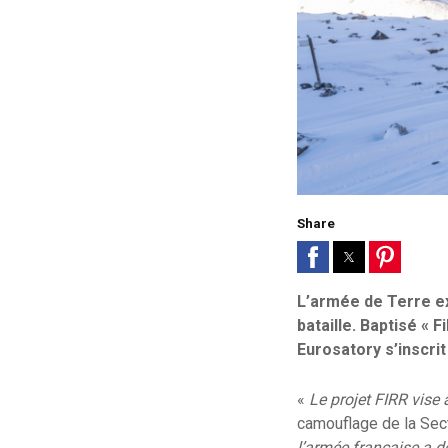
Share
L’armée de Terre ex
bataille. Baptisé « 
Eurosatory s’inscrit
«
Le projet FIRR vise
camouflage de la Sect
l’armée française a d