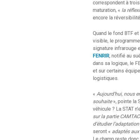
correspondent à troi
maturation, «
la réfle
encore la réversibilit
Quand le fond BTF et 
visible, le programme
signature infrarouge e
FENRIR
, notifié au s
dans sa logique, le 
et sur certains équipe
logistiques.
«
Aujourd’hui, nous en
souhaite
», pointe la 
véhicule ? La STAT n’e
sur la partie CAMTAC 
d’étudier l’adaptatio
seront «
adaptés aux 
Le champ reste donc o