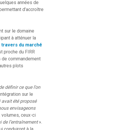
 quelques années de
permettant d’accroître
nt sur le domaine
ipant à atténuer la
u travers du marché
est proche du FIRR
tes de commandement
autres plots
e définir ce que l’on
ntégration sur le
i avait été proposé
nous envisageons
x volumes, ceux-ci
i de l’entraînement
».
i conduiront à la