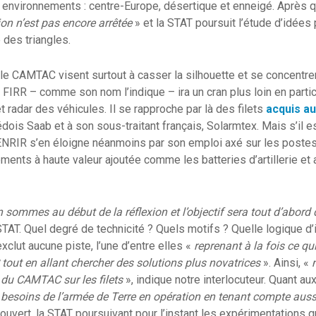
s environnements : centre-Europe, désertique et enneigé. Après
xion n’est pas encore arrêtée
» et la STAT poursuit l’étude d’idées 
é des triangles.
le CAMTAC visent surtout à casser la silhouette et se concentre
 FIRR – comme son nom l’indique – ira un cran plus loin en partic
t radar des véhicules. Il se rapproche par là des filets
acquis a
uédois Saab et à son sous-traitant français, Solarmtex. Mais s’il 
FENRIR s’en éloigne néanmoins par son emploi axé sur les pos
ments à haute valeur ajoutée comme les batteries d’artillerie et 
 sommes au début de la réflexion et l’objectif sera tout d’abord d
STAT. Quel degré de technicité ? Quels motifs ? Quelle logique d’i
xclut aucune piste, l’une d’entre elles «
reprenant à la fois ce qu
tout en allant chercher des solutions plus novatrices
». Ainsi, «
n du CAMTAC sur les filets
», indique notre interlocuteur. Quant au
besoins de l’armée de Terre en opération en tenant compte auss
uvert, la STAT poursuivant pour l’instant les expérimentations qu