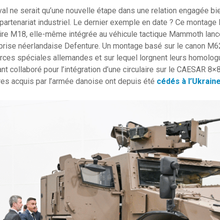
al ne serait qu’une nouvelle étape dans une relation engagée bie
 partenariat industriel. Le dernier exemple en date ? Ce monta
ire M18, elle-même intégrée au véhicule tactique Mammoth lancé 
reprise néerlandaise Defenture. Un montage basé sur le canon M
orces spéciales allemandes et sur lequel lorgnent leurs homolo
t collaboré pour l’intégration d’une circulaire sur le CAESAR 8×8
res acquis par l’armée danoise ont depuis été
cédés à l’Ukrain