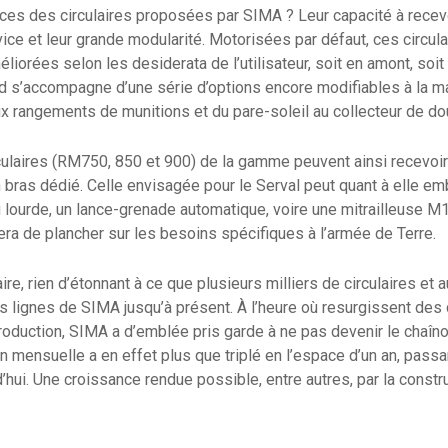
es des circulaires proposées par SIMA ? Leur capacité à recevo
ice et leur grande modularité. Motorisées par défaut, ces circul
iorées selon les desiderata de l’utilisateur, soit en amont, soit 
rd s’accompagne d’une série d’options encore modifiables à la ma
aux rangements de munitions et du pare-soleil au collecteur de do
rculaires (RM750, 850 et 900) de la gamme peuvent ainsi recevoi
n bras dédié. Celle envisagée pour le Serval peut quant à elle em
u lourde, un lance-grenade automatique, voire une mitrailleuse M1
ra de plancher sur les besoins spécifiques à l’armée de Terre.
re, rien d’étonnant à ce que plusieurs milliers de circulaires et
es lignes de SIMA jusqu’à présent. À l’heure où resurgissent des
production, SIMA a d’emblée pris garde à ne pas devenir le chaîn
n mensuelle a en effet plus que triplé en l’espace d’un an, pas
’hui. Une croissance rendue possible, entre autres, par la constr