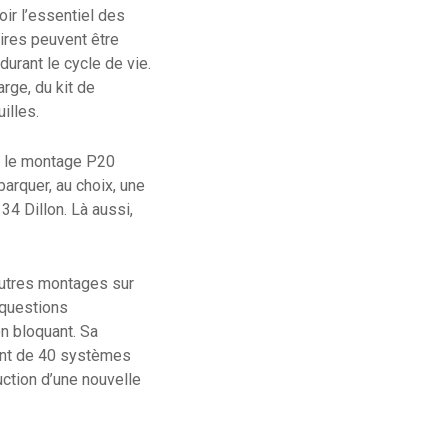
ir l’essentiel des
aires peuvent être
durant le cycle de vie.
rge, du kit de
uilles.
r le montage P20
barquer, au choix, une
34 Dillon. Là aussi,
 autres montages sur
 questions
on bloquant. Sa
sant de 40 systèmes
uction d’une nouvelle