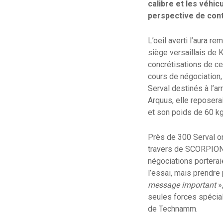
calibre et les véhi
perspective de contr
L’oeil averti l’aura re
siège versaillais de 
concrétisations de c
cours de négociation, 
Serval destinés à l’a
Arquus, elle reposer
et son poids de 60 kg
Près de 300 Serval o
travers de SCORPION 
négociations porterai
l’essai, mais prendr
message important
»,
seules forces spécial
de Technamm.