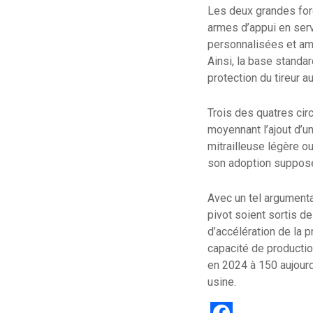
Les deux grandes forc
armes d’appui en serv
personnalisées et amél
Ainsi, la base standa
protection du tireur 
Trois des quatres ci
moyennant l’ajout d’u
mitrailleuse légère o
son adoption suppose
Avec un tel argumentai
pivot soient sortis d
d’accélération de la 
capacité de productio
en 2024 à 150 aujourd
usine.