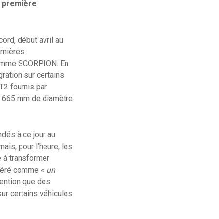
e première
cord, début avril au
remières
ogramme SCORPION. En
gration sur certains
T2 fournis par
es 665 mm de diamètre
dés à ce jour au
is, pour l’heure, les
 à transformer
sidéré comme «
un
ttention que des
sur certains véhicules