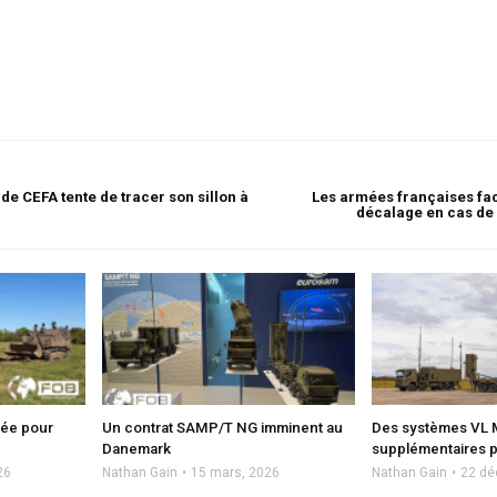
de CEFA tente de tracer son sillon à
Les armées françaises fac
décalage en cas de
mée pour
Un contrat SAMP/T NG imminent au
Des systèmes VL
Danemark
supplémentaires 
26
Nathan Gain
15 mars, 2026
Nathan Gain
22 dé