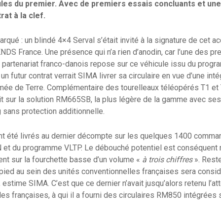
cules du premier. Avec de premiers essais concluants et un
at à la clef.
marqué : un blindé 4×4 Serval s’était invité à la signature de cet ac
KNDS France. Une présence qui n’a rien d’anodin, car l’une des p
e partenariat franco-danois repose sur ce véhicule issu du pr
un futur contrat verrait SIMA livrer sa circulaire en vue d’une inté
rmée de Terre. Complémentaire des tourelleaux téléopérés T1 et 
ait sur la solution RM665SB, la plus légère de la gamme avec s
 sans protection additionnelle.
nt été livrés au dernier décompte sur les quelques 1400 comman
et du programme VLTP. Le débouché potentiel est conséquent ma
ent sur la fourchette basse d’un volume «
à trois chiffres
». Reste
e pied au sein des unités conventionnelles françaises sera con
 estime SIMA. C’est que ce dernier n’avait jusqu’alors retenu l’a
es françaises, à qui il a fourni des circulaires RM850 intégrées 