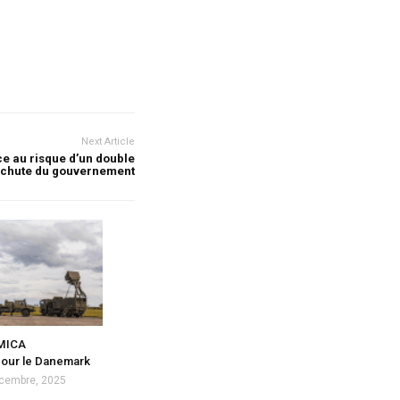
Next Article
e au risque d’un double
 chute du gouvernement
 MICA
pour le Danemark
cembre, 2025