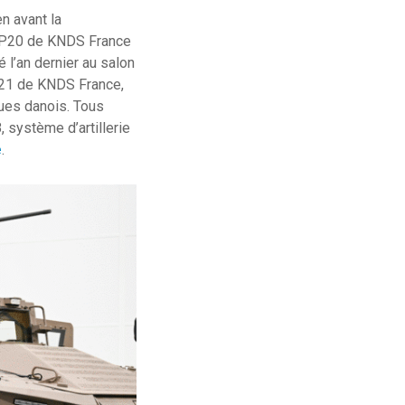
n avant la
ge P20 de KNDS France
l’an dernier au salon
621 de KNDS France,
gues danois. Tous
, système d’artillerie
e
.