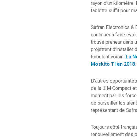
rayon d’un kilomètre.
tablette suffit pour m
Safran Electronics & 
continuer à faire évo
trouvé preneur dans u
projettent d’installer
turbulent voisin.
La N
Moskito TI en 2018
.
D’autres opportunités
de la JIM Compact et 
moment par les force
de surveiller les ale
représentant de Safr
Toujours côté françai
renouvellement des pa