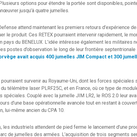
 Plusieurs options pour étendre la portée sont disponibles, point
anœuvrer jusqu’à quatre jumelles.
Defense attend maintenant les premiers retours d’expérience des
luer le produit. Ces RETEX pourraient intervenir rapidement, le mo
n pays du BENELUX. L’idée intéresse également les militaires n
 des postes d’observation le long de leur frontière septentrionale a
orvège avait acquis 400 jumelles JIM Compact et 300 jumel
 pourraient survenir au Royaume-Uni, dont les forces spéciales so
du télémètre laser PLRF25C, et en France, où ce type de module
s spéciales. Couplé avec la jumelle JIM LR2, le ROS 2.0 leur av
ntours d’une base opérationnelle avancée tout en restant à couver
an, lui-même ancien du CPA 10.
s, les industriels attendent de pied ferme le lancement d’une pro
rc de jumelles des armées. L’acquisition de trois segments sera