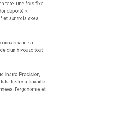
n tête. Une fois fixé
dor déporté ».
° et sur trois axes,
reconnaissance à
rde d’un bivouac tout
ue Instro Precision,
le, Instro a travaillé
onnées, l’ergonomie et