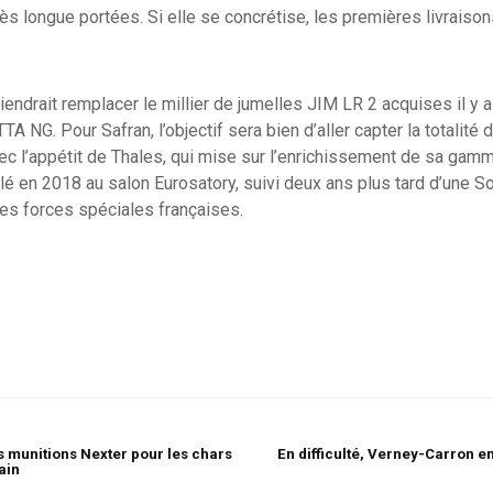
ès longue portées. Si elle se concrétise, les premières livraisons
ndrait remplacer le millier de jumelles JIM LR 2 acquises il y 
A NG. Pour Safran, l’objectif sera bien d’aller capter la totalité 
ec l’appétit de Thales, qui mise sur l’enrichissement de sa ga
ilé en 2018 au salon Eurosatory, suivi deux ans plus tard d’une 
des forces spéciales françaises.
s munitions Nexter pour les chars
En difficulté, Verney-Carron 
ain