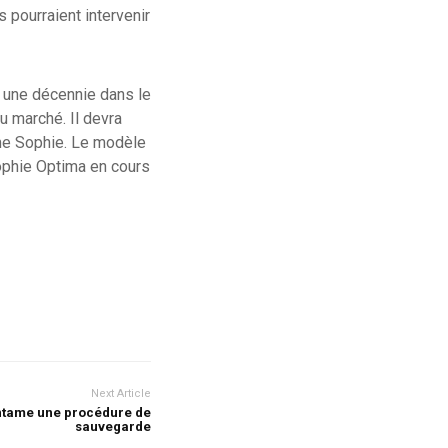
 pourraient intervenir
a une décennie dans le
du marché. Il devra
mme Sophie. Le modèle
Sophie Optima en cours
Next Article
entame une procédure de
sauvegarde