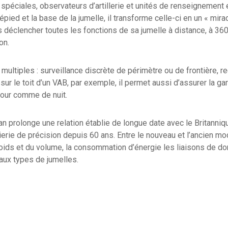
spéciales, observateurs d’artillerie et unités de renseignement e
pied et la base de la jumelle, il transforme celle-ci en un « mira
rs déclencher toutes les fonctions de sa jumelle à distance, à 360
on.
multiples : surveillance discrète de périmètre ou de frontière, 
é sur le toit d’un VAB, par exemple, il permet aussi d’assurer la ga
e jour comme de nuit.
an prolonge une relation établie de longue date avec le Britanniq
ierie de précision depuis 60 ans. Entre le nouveau et l’ancien modè
poids et du volume, la consommation d’énergie les liaisons de d
eaux types de jumelles.