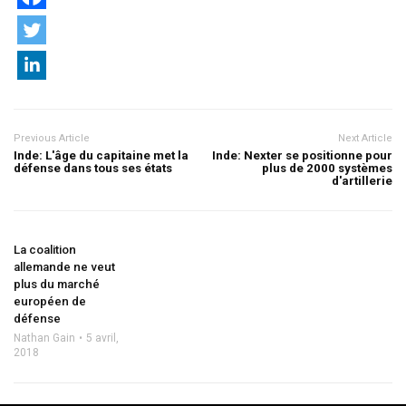
Previous Article
Next Article
Inde: L'âge du capitaine met la
Inde: Nexter se positionne pour
défense dans tous ses états
plus de 2000 systèmes
d'artillerie
La coalition
allemande ne veut
plus du marché
européen de
défense
Nathan Gain
5 avril,
2018