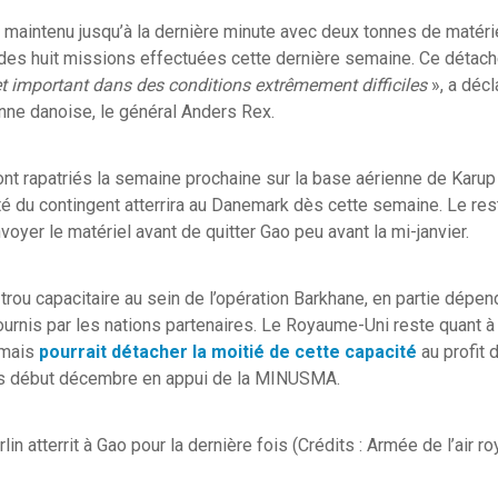
 maintenu jusqu’à la dernière minute avec deux tonnes de matér
 des huit missions effectuées cette dernière semaine. Ce déta
 et important dans des conditions extrêmement difficiles
», a décl
enne danoise, le général Anders Rex.
nt rapatriés la semaine prochaine sur la base aérienne de Karup
ité du contingent atterrira au Danemark dès cette semaine. Le res
voyer le matériel avant de quitter Gao peu avant la mi-janvier.
 trou capacitaire au sein de l’opération Barkhane, en partie dépe
ournis par les nations partenaires. Le Royaume-Uni reste quant 
 mais
pourrait détacher la moitié de cette capacité
au profit 
és début décembre en appui de la MINUSMA.
n atterrit à Gao pour la dernière fois (Crédits : Armée de l’air r