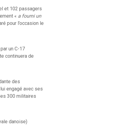
iel et 102 passagers
chement «
a fourni un
aré pour l’occasion le
 par un C-17
te continuera de
ndante des
à lui engagé avec ses
des 300 militaires
oyale danoise)