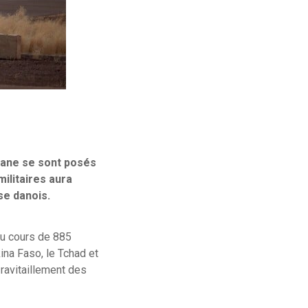
hane se sont posés
ilitaires aura
nse danois.
au cours de 885
ina Faso, le Tchad et
 ravitaillement des