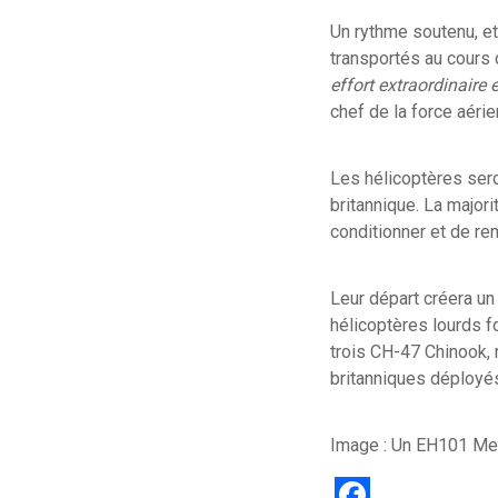
Un rythme soutenu, et
transportés au cours
effort extraordinaire
chef de la force aéri
Les hélicoptères sero
britannique. La major
conditionner et de ren
Leur départ créera un
hélicoptères lourds f
trois CH-47 Chinook,
britanniques déploy
Image : Un EH101 Merli