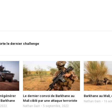
rte le dernier challenge
 régénérer
Le dernier convoi de Barkhane au
Barkhane au Mali, c
e Barkhane
Mali ciblé par une attaque terroriste
Nathan Gain
16 ao
 2022
Nathan Gain
5 septembre, 2022