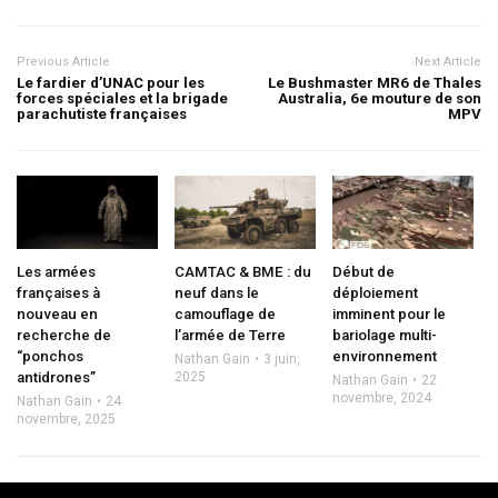
Previous Article
Next Article
Le fardier d’UNAC pour les
Le Bushmaster MR6 de Thales
forces spéciales et la brigade
Australia, 6e mouture de son
parachutiste françaises
MPV
Les armées
CAMTAC & BME : du
Début de
françaises à
neuf dans le
déploiement
nouveau en
camouflage de
imminent pour le
recherche de
l’armée de Terre
bariolage multi-
“ponchos
environnement
Nathan Gain
3 juin,
antidrones”
2025
Nathan Gain
22
novembre, 2024
Nathan Gain
24
novembre, 2025