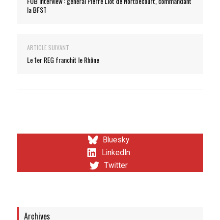
FOB Interview : général Pierre Liot de Nortbecourt, commandant
la BFST
ARTICLE SUIVANT
Le 1er REG franchit le Rhône
Bluesky
LinkedIn
Twitter
Archives