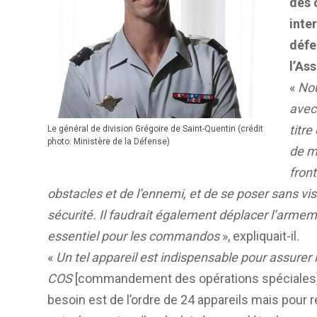
des 
inte
défe
l’As
«
Nou
avec
titre
Le général de division Grégoire de Saint-Quentin (crédit
photo: Ministère de la Défense)
de m
front
obstacles et de l’ennemi, et de se poser sans visi
sécurité. Il faudrait également déplacer l’armeme
essentiel pour les commandos
», expliquait-il.
«
Un tel appareil est indispensable pour assurer
COS
[commandement des opérations spéciales
besoin est de l’ordre de 24 appareils mais pour 