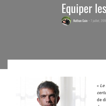
Equiper les
Nathan Gain
7 juillet, 201
«
Le 
cert
de d