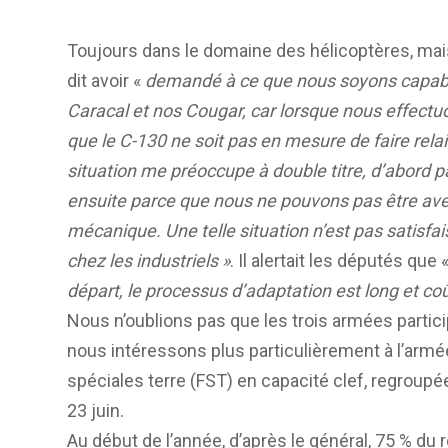
Toujours dans le domaine des hélicoptères, ma
dit avoir «
demandé à ce que nous soyons capables
Caracal et nos Cougar, car lorsque nous effectuons
que le C-130 ne soit pas en mesure de faire relai
situation me préoccupe à double titre, d’abord p
ensuite parce que nous ne pouvons pas être ave
mécanique. Une telle situation n’est pas satisfa
chez les industriels »
. Il alertait les députés que 
départ, le processus d’adaptation est long et co
Nous n’oublions pas que les trois armées parti
nous intéressons plus particulièrement à l’armée d
spéciales terre (FST) en capacité clef, regroup
23 juin.
Au début de l’année, d’après le général, 75 % du