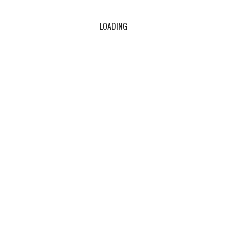
rnes hollandaises devaient fermer),
 .
LOADING
s.
une de nos formules
d’abonnement pour