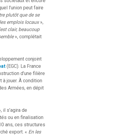
s sociétaux et encore
uel l’union peut faire
re plutôt que de se
 les emplois locaux
»,
est clair, beaucoup
nsemble
», complétait
veloppement conjoint
bat
(EGC). La France
truction d’une filière
t à jouer. À condition
 des Armées, en dépit
, il s’agira de
és ou en finalisation
10 ans, ces structures
rché export. «
En les