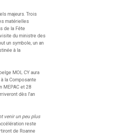
els majeurs. Trois
es matérielles
rs de la Fête
visite du ministre des
out un symbole, un an
tinée à la
e belge MOL CY aura
25 à la Composante
fon MEPAC et 28
iveront dès l’an
t venir un peu plus
accélération reste
rtiront de Roanne