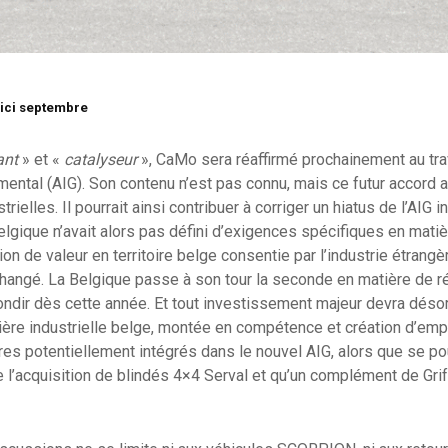
’ici septembre
ant
» et «
catalyseur
», CaMo sera réaffirmé prochainement au tra
ental (AIG). Son contenu n’est pas connu, mais ce futur accord 
strielles. Il pourrait ainsi contribuer à corriger un hiatus de l’AIG i
gique n’avait alors pas défini d’exigences spécifiques en matiè
ion de valeur en territoire belge consentie par l’industrie étrangè
 changé. La Belgique passe à son tour la seconde en matière de 
ndir dès cette année. Et tout investissement majeur devra désor
lière industrielle belge, montée en compétence et création d’emplo
s potentiellement intégrés dans le nouvel AIG, alors que se po
 l’acquisition de blindés 4×4 Serval et qu’un complément de Gri