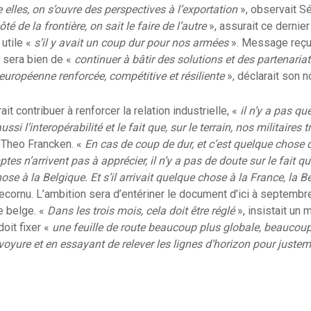
re elles, on s’ouvre des perspectives à l’exportation
», observait S
ôté de la frontière, on sait le faire de l’autre
», assurait ce dernie
utile «
s’il y avait un coup dur pour nos armées
». Message reçu
 sera bien de «
continuer à bâtir des solutions et des partenaria
 européenne renforcée, compétitive et résiliente
», déclarait son
ait contribuer à renforcer la relation industrielle, «
il n’y a pas qu
ussi l’interopérabilité et le fait que, sur le terrain, nos militaires t
t Theo Francken. «
En cas de coup de dur, et c’est quelque chose 
es n’arrivent pas à apprécier, il n’y a pas de doute sur le fait qu
hose à la Belgique. Et s’il arrivait quelque chose à la France, la B
cornu. L’ambition sera d’entériner le document d’ici à septembre
e belge. «
Dans les trois mois, cela doit être réglé
», insistait un
doit fixer «
une feuille de route beaucoup plus globale, beaucoup
voyure et en essayant de relever les lignes d’horizon pour justem