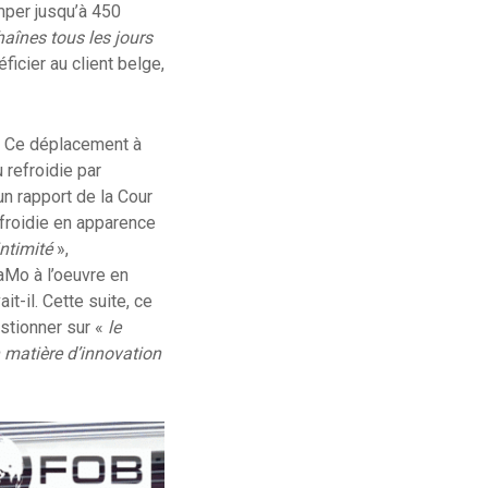
mper jusqu’à 450
haînes tous les jours
ficier au client belge,
.
e. Ce déplacement à
 refroidie par
n rapport de la Cour
efroidie en apparence
ntimité
»,
aMo à l’oeuvre en
it-il. Cette suite, ce
stionner sur «
le
n matière d’innovation