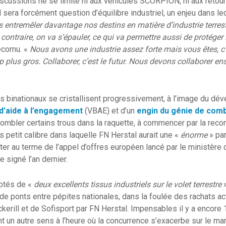
scussions ne se limite ni aux véhicules SCORPION, ni aux retour
l sera forcément question d’équilibre industriel, un enjeu dans leq
 entremêler davantage nos destins en matière d’industrie terrest
 contraire, on va s’épauler, ce qui va permettre aussi de protéger
ecornu. «
Nous avons une industrie assez forte mais vous êtes, c’
p plus gros. Collaborer, c’est le futur. Nous devons collaborer e
 binationaux se cristallisent progressivement, à l’image du dé
 d’aide à l’engagement
(VBAE) et d’un
engin du génie de com
ombler certains trous dans la raquette, à commencer par la recons
s petit calibre dans laquelle FN Herstal aurait une «
énorme
» par
er au terme de l’appel d’offres européen lancé par le ministère
e signé l’an dernier.
otés de «
deux excellents tissus industriels sur le volet terrestre
»
de ponts entre pépites nationales, dans la foulée des rachats act
kerill et de Sofisport par FN Herstal. Impensables il y a encore 
t un autre sens à l’heure où la concurrence s’exacerbe sur le ma