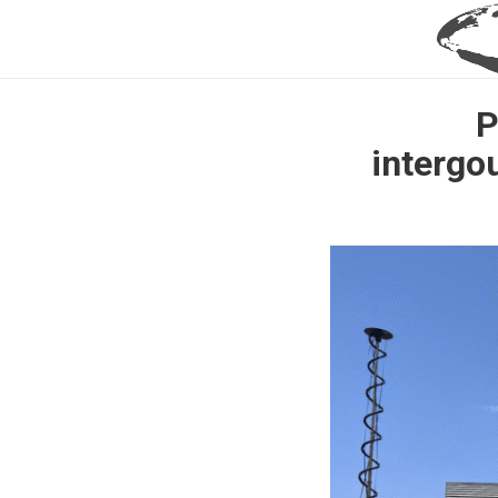
P
intergo