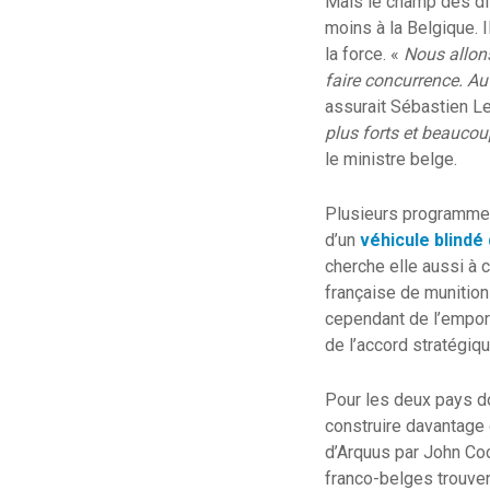
Mais le champ des di
moins à la Belgique. I
la force. «
Nous allons
faire concurrence. Au
assurait Sébastien L
plus forts et beaucou
le ministre belge.
Plusieurs programmes
d’un
véhicule blindé
cherche elle aussi à c
française de munition
cependant de l’emport
de l’accord stratégiqu
Pour les deux pays d
construire davantage 
d’Arquus par John Coc
franco-belges trouven