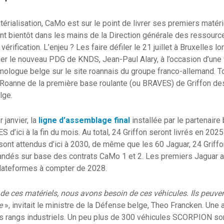
érialisation, CaMo est sur le point de livrer ses premiers matéri
nt bientôt dans les mains de la Direction générale des ressourc
rification. L’enjeu ? Les faire défiler le 21 juillet à Bruxelles lo
hier le nouveau PDG de KNDS, Jean-Paul Alary, à l’occasion d’une 
ologue belge sur le site roannais du groupe franco-allemand. T
 Roanne de la première base roulante (ou BRAVES) de Griffon des
lge.
 janvier, la
ligne d’assemblage final
installée par le partenair
 d’ici à la fin du mois. Au total, 24 Griffon seront livrés en 20
 sont attendus d’ici à 2030, de même que les 60 Jaguar, 24 Grif
és sur base des contrats CaMo 1 et 2. Les premiers Jaguar arr
plateformes à compter de 2028.
e ces matériels, nous avons besoin de ces véhicules. Ils peuven
e
», invitait le ministre de la Défense belge, Theo Francken. Une 
s rangs industriels. Un peu plus de 300 véhicules SCORPION so