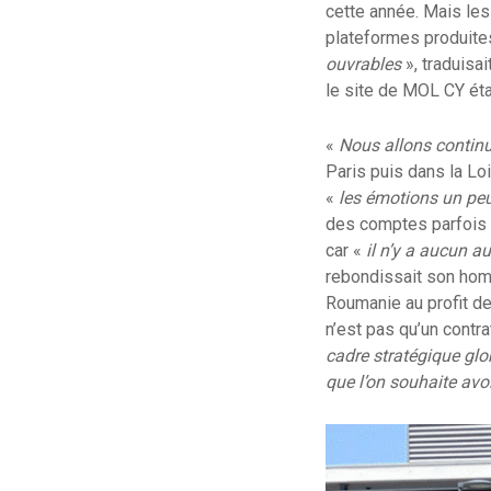
cette année. Mais les
plateformes produites
ouvrables
», traduisai
le site de MOL CY éta
«
Nous allons continu
Paris puis dans la Loi
«
les émotions un pe
des comptes parfois m
car «
il n’y a aucun a
rebondissait son homo
Roumanie au profit de
n’est pas qu’un contr
cadre stratégique glob
que l’on souhaite avo