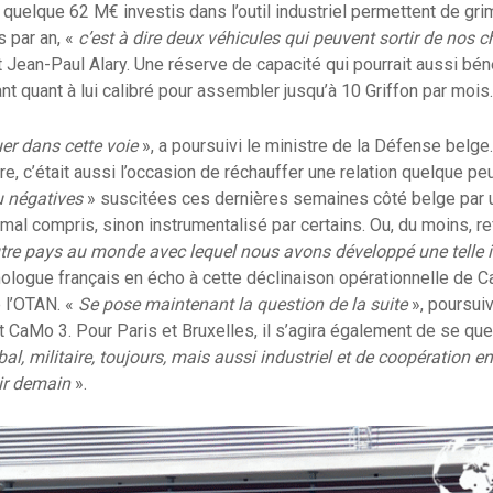
 quelque 62 M€ investis dans l’outil industriel permettent de gri
 par an, «
c’est à dire deux véhicules qui peuvent sortir de nos c
t Jean-Paul Alary. Une réserve de capacité qui pourrait aussi béné
nt quant à lui calibré pour assembler jusqu’à 10 Griffon par mois
er dans cette voie
», a poursuivi le ministre de la Défense belg
re, c’était aussi l’occasion de réchauffer une relation quelque peu
u négatives
» suscitées ces dernières semaines côté belge par u
al compris, sinon instrumentalisé par certains. Ou, du moins, r
utre pays au monde avec lequel nous avons développé une telle i
logue français en écho à cette déclinaison opérationnelle de C
 l’OTAN. «
Se pose maintenant la question de la suite
», poursuiva
at CaMo 3. Pour Paris et Bruxelles, il s’agira également de se que
al, militaire, toujours, mais aussi industriel et de coopération e
ir demain
».