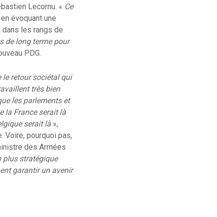
ébastien Lecornu. «
Ce
r en évoquant une
 dans les rangs de
ts de long terme pour
 nouveau PDG.
e le retour sociétal qui
ravaillent très bien
que les parlements et
e la France serait là
elgique serait là
»,
. Voire, pourquoi pas,
 ministre des Armées
 plus stratégique
ent garantir un avenir