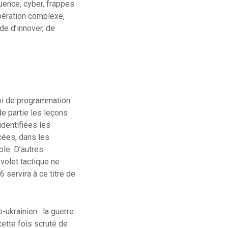
uence, cyber, frappes
pération complexe,
de d’innover, de
loi de programmation
de partie les leçons
dentifiées les
cées, dans les
ple. D’autres
 volet tactique ne
 servira à ce titre de
ukrainien : la guerre
 cette fois scruté de