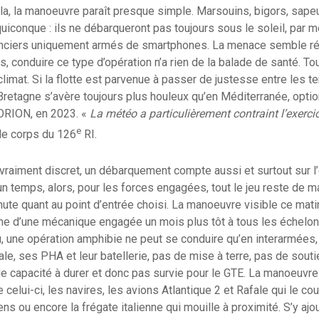
, la manoeuvre paraît presque simple. Marsouins, bigors, sapeur
iconque : ils ne débarqueront pas toujours sous le soleil, par me
nciers uniquement armés de smartphones. La menace semble réd
, conduire ce type d’opération n’a rien de la balade de santé. To
limat. Si la flotte est parvenue à passer de justesse entre les t
retagne s’avère toujours plus houleux qu’en Méditerranée, optio
d’ORION, en 2023. «
La météo a particulièrement contraint l’exerci
e
de corps du 126
RI.
i vraiment discret, un débarquement compte aussi et surtout sur l
un temps, alors, pour les forces engagées, tout le jeu reste de m
inute quant au point d’entrée choisi. La manoeuvre visible ce mat
aîne d’une mécanique engagée un mois plus tôt à tous les échelo
 une opération amphibie ne peut se conduire qu’en interarmées, v
ale, ses PHA et leur batellerie, pas de mise à terre, pas de sout
 de capacité à durer et donc pas survie pour le GTE. La manoeuvr
e celui-ci, les navires, les avions Atlantique 2 et Rafale qui le co
ns ou encore la frégate italienne qui mouille à proximité. S’y ajo