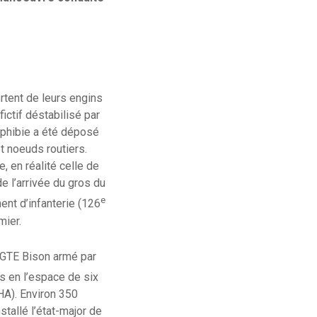
rtent de leurs engins
ictif déstabilisé par
mphibie a été déposé
et noeuds routiers.
, en réalité celle de
e l’arrivée du gros du
e
ent d’infanterie (126
mier.
 GTE Bison armé par
 en l’espace de six
HA). Environ 350
nstallé l’état-major de