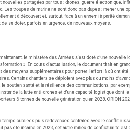
nouvelles partagées par tous : drones, guerre électronique, infl
tc. Les troupes de marine ne sont donc pas dupes : mener une o
iellement à découvert et, surtout, face à un ennemi à parité deman
et de se doter, parfois en urgence, de nouveaux moyens.
maintenant, le ministère des Armées s’est doté d’une nouvelle 
ansformation ». En cours d’actualisation, le document tirait en gran
des moyens supplémentaires pour porter l’effort là où ont été i
aires. Certains chantiers se déploient avec plus ou moins d’avan
, le soutien santé et la résilience des communications, par exem
’instar de la lutte anti-drones et d’une capacité logistique dont le
porteurs 6 tonnes de nouvelle génération qu’en 2028. ORION 2026
temps oubliées puis redevenues centrales avec le conflit russo-
vait pas été incarné en 2023, cet autre milieu de conflictualité est