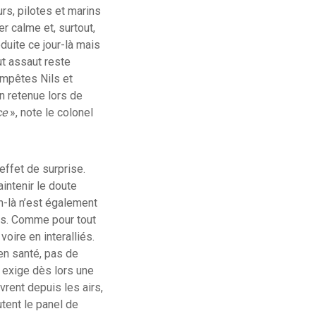
s, pilotes et marins
r calme et, surtout,
uite ce jour-là mais
ut assaut reste
empêtes Nils et
n retenue lors de
ce
», note le colonel
’effet de surprise.
aintenir le doute
in-là n’est également
ns. Comme pour tout
oire en interalliés.
ien santé, pas de
e exige dès lors une
uvrent depuis les airs,
utent le panel de