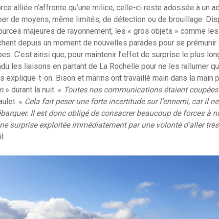
rce alliée n’affronte qu’une milice, celle-ci reste adossée à un a
per de moyens, même limités, de détection ou de brouillage. Dis
Sources majeures de rayonnement, les « gros objets » comme les
ent depuis un moment de nouvelles parades pour se prémunir d
es. C’est ainsi que, pour maintenir l’effet de surprise le plus lo
u les liaisons en partant de La Rochelle pour ne les rallumer qu’
s explique-t-on. Bison et marins ont travaillé main dans la main p
n
» durant la nuit. «
Toutes nos communications étaient coupées
ulet. «
Cela fait peser une forte incertitude sur l’ennemi, car il ne
arquer. Il est donc obligé de consacrer beaucoup de forces à n
e surprise exploitée immédiatement par une volonté d’aller très vi
l.