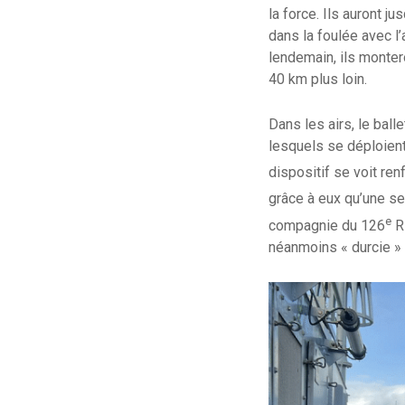
la force. Ils auront j
dans la foulée avec l’
lendemain, ils monter
40 km plus loin.
Dans les airs, le bal
lesquels se déploient
dispositif se voit re
grâce à eux qu’une sec
e
compagnie du 126
RI
néanmoins « durcie » 