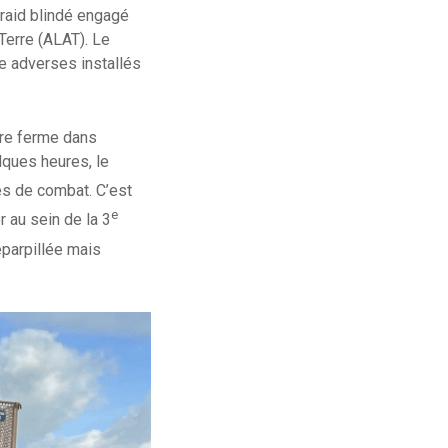
e raid blindé engagé
 Terre (ALAT). Le
e adverses installés
rre ferme dans
lques heures, le
es de combat. C’est
e
r au sein de la 3
éparpillée mais