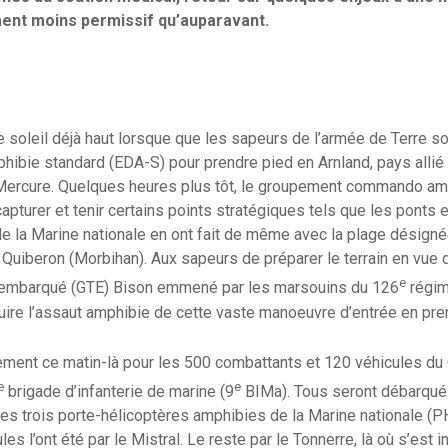
ent moins permissif qu’auparavant.
e soleil déjà haut lorsque que les sapeurs de l’armée de Terre so
bie standard (EDA-S) pour prendre pied en Arnland, pays allié f
, Mercure. Quelques heures plus tôt, le groupement commando a
apturer et tenir certains points stratégiques tels que les ponts 
de la Marine nationale en ont fait de même avec la plage désignée
Quiberon (Morbihan). Aux sapeurs de préparer le terrain en vue d
e
 embarqué (GTE) Bison emmené par les marsouins du 126
régim
uire l’assaut amphibie de cette vaste manoeuvre d’entrée en pre
ment ce matin-là pour les 500 combattants et 120 véhicules du
e
e
brigade d’infanterie de marine (9
BIMa). Tous seront débarqués
s trois porte-hélicoptères amphibies de la Marine nationale (P
les l’ont été par le Mistral. Le reste par le Tonnerre, là où s’est i