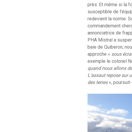
près. Et même si la fo
susceptible de l’équi
redevient la norme. 
commandement cherch
annonciatrice de frapp
PHA Mistral a suspend
baie de Quiberon, nou
approche «
sous écra
exemple le colonel Na
quand nous allons déb
L’assaut repose sur un
des terres
», poursuit-i