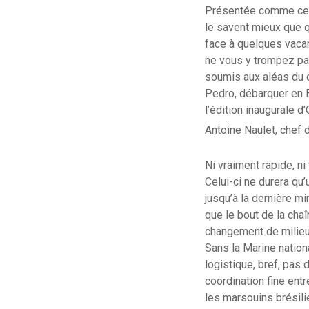
Présentée comme cela
le savent mieux que qu
face à quelques vaca
ne vous y trompez pas
soumis aux aléas du c
Pedro, débarquer en B
l’édition inaugurale 
Antoine Naulet, chef 
Ni vraiment rapide, n
Celui-ci ne durera qu’
jusqu’à la dernière m
que le bout de la ch
changement de milieu,
Sans la Marine nation
logistique, bref, pas
coordination fine entr
les marsouins brésilie