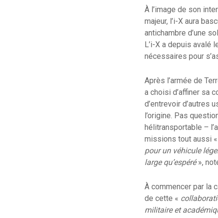
À l’image de son inter
majeur, l’i-X aura ba
antichambre d’une sol
L’i-X a depuis avalé 
nécessaires pour s’as
Après l’armée de Terr
a choisi d’affiner sa
d’entrevoir d’autres u
l’origine. Pas questi
hélitransportable – l
missions tout aussi 
pour un véhicule lége
large qu’espéré
», not
À commencer par la ca
de cette «
collaborati
militaire et académiq