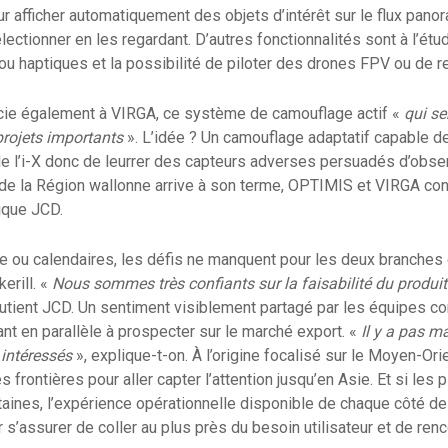
r afficher automatiquement des objets d’intérêt sur le flux panor
électionner en les regardant. D’autres fonctionnalités sont à l’étu
 haptiques et la possibilité de piloter des drones FPV ou de 
icie également à VIRGA, ce système de camouflage actif «
qui se
projets importants
». L’idée ? Un camouflage adaptatif capable d
e l’i-X donc de leurrer des capteurs adverses persuadés d’observ
 de la Région wallonne arrive à son terme, OPTIMIS et VIRGA con
dique JCD.
ue ou calendaires, les défis ne manquent pour les deux branches 
erill. «
Nous sommes très confiants sur la faisabilité du produit
utient JCD. Un sentiment visiblement partagé par les équipes c
nt en parallèle à prospecter sur le marché export. «
Il y a pas m
intéressés
», explique-t-on. À l’origine focalisé sur le Moyen-Orien
frontières pour aller capter l’attention jusqu’en Asie. Et si les 
aines, l’expérience opérationnelle disponible de chaque côté de 
 s’assurer de coller au plus près du besoin utilisateur et de ren