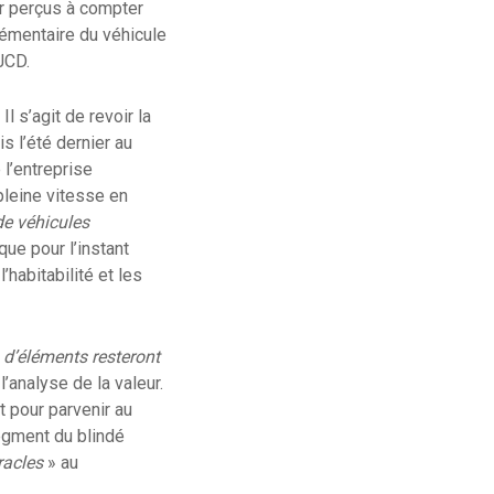
uar perçus à compter
lémentaire du véhicule
JCD.
l s’agit de revoir la
s l’été dernier au
 l’entreprise
pleine vitesse en
e véhicules
ue pour l’instant
’habitabilité et les
 d’éléments resteront
l’analyse de la valeur.
t pour parvenir au
segment du blindé
racles
» au