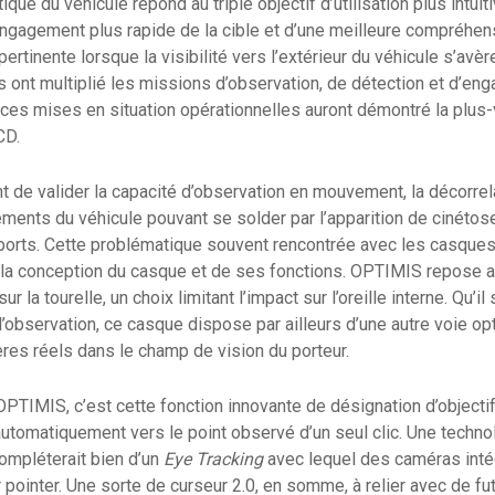
ique du véhicule répond au triple objectif d’utilisation plus intu
ngagement plus rapide de la cible et d’une meilleure compréhens
pertinente lorsque la visibilité vers l’extérieur du véhicule s’avè
s ont multiplié les missions d’observation, de détection et d’e
 ces mises en situation opérationnelles auront démontré la plus
CD.
nt de valider la capacité d’observation en mouvement, la décorrel
ments du véhicule pouvant se solder par l’apparition de cinétos
ports. Cette problématique souvent rencontrée avec les casques d
 la conception du casque et de ses fonctions. OPTIMIS repose ai
r la tourelle, un choix limitant l’impact sur l’oreille interne. Qu’il 
 d’observation, ce casque dispose par ailleurs d’une autre voie o
res réels dans le champ de vision du porteur.
’OPTIMIS, c’est cette fonction innovante de désignation d’objecti
r automatiquement vers le point observé d’un seul clic. Une techn
mpléterait bien d’un
Eye Tracking
avec lequel des caméras int
r pointer. Une sorte de curseur 2.0, en somme, à relier avec de f