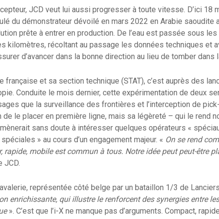
cepteur, JCD veut lui aussi progresser à toute vitesse. D’ici 18 m
sculé du démonstrateur dévoilé en mars 2022 en Arabie saoudite 
ution prête à entrer en production. De l’eau est passée sous les 
les kilomètres, récoltant au passage les données techniques et a
surer d’avancer dans la bonne direction au lieu de tomber dans la
e française et sa section technique (STAT), c’est auprès des la
 copie. Conduite le mois dernier, cette expérimentation de deux 
sages que la surveillance des frontières et l’interception de pick
on de le placer en première ligne, mais sa légèreté – qui le rend
’amènerait sans doute à intéresser quelques opérateurs « spécia
« spéciales » au cours d’un engagement majeur. «
On se rend com
r, rapide, mobile est commun à tous. Notre idée peut peut-être pl
e JCD.
valerie, représentée côté belge par un bataillon 1/3 de Lanciers
on enrichissante, qui illustre le renforcent des synergies entre les
ue
». C’est que l’i-X ne manque pas d’arguments. Compact, rapide 