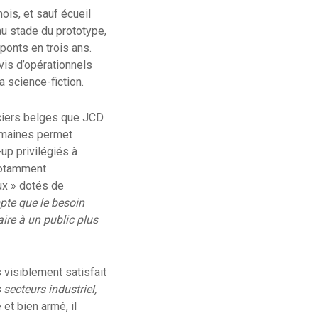
ois, et sauf écueil
au stade du prototype,
ponts en trois ans.
vis d’opérationnels
 science-fiction.
nciers belges que JCD
semaines permet
-up privilégiés à
 notamment
ux » dotés de
pte que le besoin
aire à un public plus
 visiblement satisfait
 secteurs industriel,
et bien armé, il