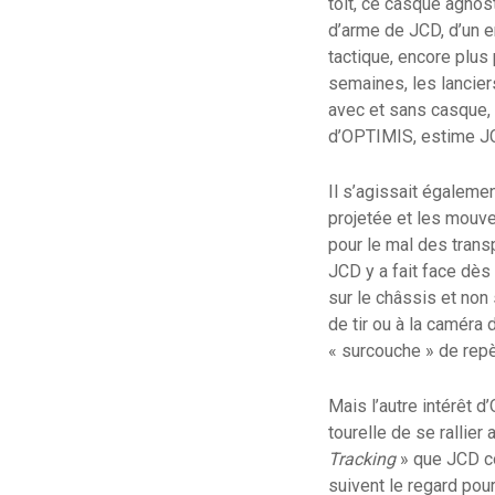
toit, ce casque agnost
d’arme de JCD, d’un e
tactique, encore plus 
semaines, les lancier
avec et sans casque,
d’OPTIMIS, estime J
Il s’agissait égaleme
projetée et les mouve
pour le mal des trans
JCD y a fait face dès
sur le châssis et non su
de tir ou à la caméra
« surcouche » de repè
Mais l’autre intérêt d
tourelle de se rallie
Tracking
» que JCD co
suivent le regard pou