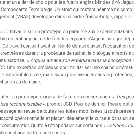
reur et un ailier de choix pour les futurs engins blindés 6×6 Jag
la Composante Terre belge. Un atout qui restera néanmoins comp
gagement (VBAE) développé dans un cadre franco-belge, rappelle 
D travaille sur un prototype en parallèle aux expérimentations. I
le en embarquant cette fois les équipes d’Arquus, intégré depui
 Ce travail conjoint avait en réalité démarré avant l’acquisition de
parenthèses durant la procédure de rachat, le dialogue a repris à 
ans surprise, «
Arquus amène son expertise dans la conception d
CD. Une expertise précieuse pour militariser une chaîne cinématiq
ie automobile civile, mais aussi pour avancer dans la protection, l
ifiques au domaine.
ateur au prototype exigera de faire des concessions. «
Très peu
restera reconnaissable
», promet JCD. Pour ce dernier, l’heure est à 
 passage en revue de toutes les idées mobilisées jusqu’à présen
fficacité opérationnelle et placer idéalement le curseur dans un 
 concurrentiel. Quitte à rétropédaler sur certaines «
solutions mi
chronophage ou trop onéreuses.