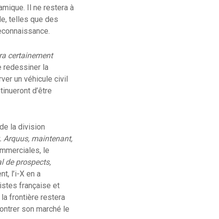
amique. Il ne restera à
de, telles que des
reconnaissance.
ra certainement
e redessiner la
er un véhicule civil
tinueront d’être
de la division
. Arquus, maintenant,
ommerciales, le
al de prospects,
t, l’i-X en a
pistes française et
la frontière restera
contrer son marché le