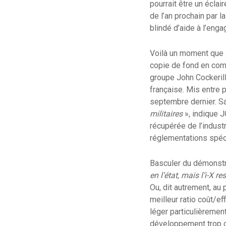
pourrait être un éclai
de l’an prochain par 
blindé d’aide à l’en
Voilà un moment que JC
copie de fond en comb
groupe John Cockerill.
française. Mis entre 
septembre dernier. S
militaires
», indique J
récupérée de l’industr
réglementations spéc
Basculer du démonstr
en l’état, mais l’i-X 
Ou, dit autrement, au
meilleur ratio coût/e
léger particulièrement
développement trop 