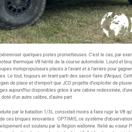
 pérenniser quelques pistes prometteuses. C’est le cas, par exem
moteur thermique V8 hérité de la course automobile. Lourd et bruy
upes motopropulseurs placés à l’avant et à l’arrière pour gagner
. Le tout, toujours en tirant parti des savoir-faire d’Arquus. Cet
ain de place et d’emport que JCD projette d’exploiter de plusie
ges aujourd’hui disponibles grâce à une cabine redessinée, d’une 
oté d’un autre calibre, d’autre part.
uite par le bataillon 1/3L consistait moins à faire rugir le V8 qu’
e de ces briques innovantes : OPTIMIS, ce système d’observation
évelopement est soutenu par la Région wallonne. Relié au viseur 