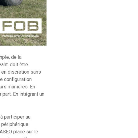
ple, de la
ant, doit être
 en discrétion sans
te configuration
urs manières. En
part. En intégrant un
à participer au
 périphérique
PASEO placé sur le