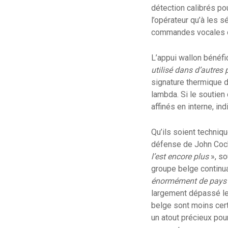
détection calibrés pou
l’opérateur qu’à les s
commandes vocales ou
L’appui wallon bénéf
utilisé dans d’autres 
signature thermique d
lambda. Si le soutien
affinés en interne, in
Qu’ils soient techniq
défense de John Cock
l’est encore plus
», so
groupe belge continua
énormément de pays 
largement dépassé les 
belge sont moins cert
un atout précieux pour