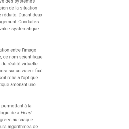
itive des systèmes
ion de la situation
re réduite. Durant deux
ngagement. Conduites
-value systématique
ation entre l’image
e, ce nom scientifique
e réalité virtuelle,
nsi sur un viseur fixé
soit relié à l’optique
ptique amenant une
f permettant à la
ologie de «
Head
égrées au casque
uturs algorithmes de